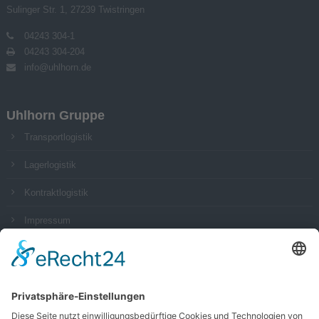
Sulinger Str. 1, 27239 Twistringen
04243 304-1
04243 304-204
info@uhlhorn.de
Uhlhorn Gruppe
Transportlogistik
Lagerlogistik
Kontraktlogistik
Impressum
Datenschutz
AGB
Social Media