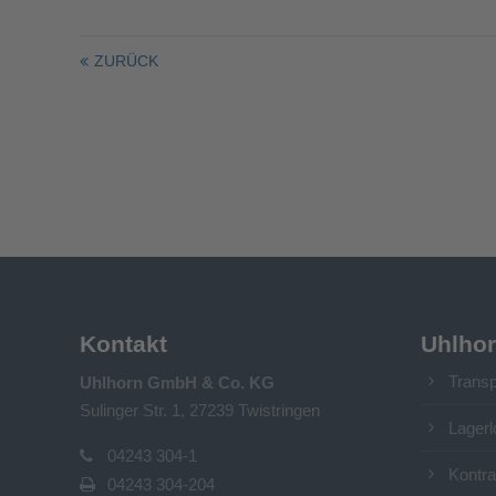
ZURÜCK
Kontakt
Uhlho
Transp
Uhlhorn GmbH & Co. KG
Sulinger Str. 1, 27239 Twistringen
Lagerl
04243 304-1
Kontra
04243 304-204