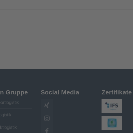
rn Gruppe
Social Media
Zertifikate
ortlogistik
ogistik
ktlogistik