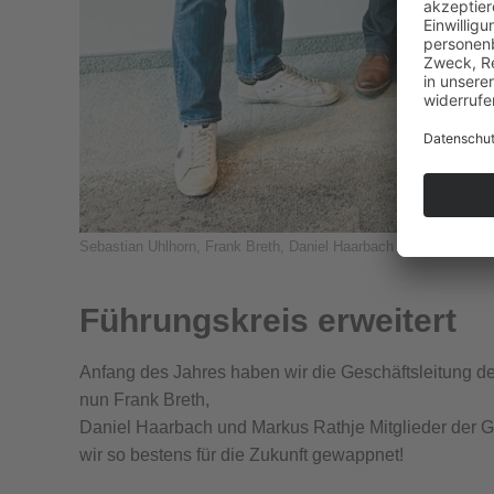
Sebastian Uhlhorn, Frank Breth, Daniel Haarbach und Markus Ra
Führungskreis erweitert
Anfang des Jahres haben wir die Geschäftsleitung d
nun Frank Breth,
Daniel Haarbach und Markus Rathje Mitglieder der G
wir so bestens für die Zukunft gewappnet!