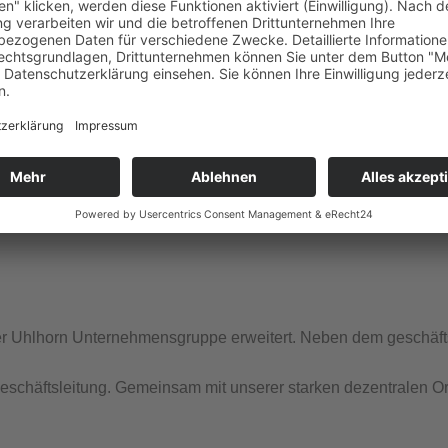
thje
er Uhlhorn Unternehmensgruppe erweitert. Neben dem geschäft
eschäftsleitung. Gemeinsam mit unserer starken dezentralen O