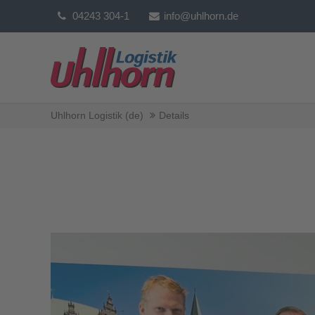
04243 304-1
info@uhlhorn.de
Uhlhorn Logistik (de)
Details