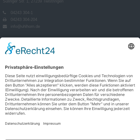
Sulinger Str. 1, 27239 Twistringen
04243 304-1
04243 304-204
info@uhlhorn.de
Uhlhorn Gruppe
Transportlogistik
Lagerlogistik
Kontraktlogistik
Impressum
Datenschutz
AGB
Social Media