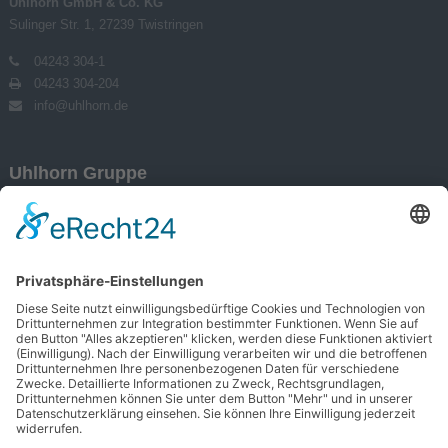
Uhlhorn GmbH & Co. KG
Sulinger Str. 1, 27239 Twistringen
04243 304-1
04243 304-204
info@uhlhorn.de
Uhlhorn Gruppe
Transportlogistik
Lagerlogistik
Kontraktlogistik
Impressum
Datenschutz
AGB