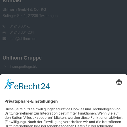
Kontakt
Uhlhorn GmbH & Co. KG
Sulinger Str. 1, 27239 Twistringen
04243 304-1
04243 304-204
info@uhlhorn.de
Uhlhorn Gruppe
Transportlogistik
Lagerlogistik
Kontraktlogistik
Impressum
Datenschutz
AGB