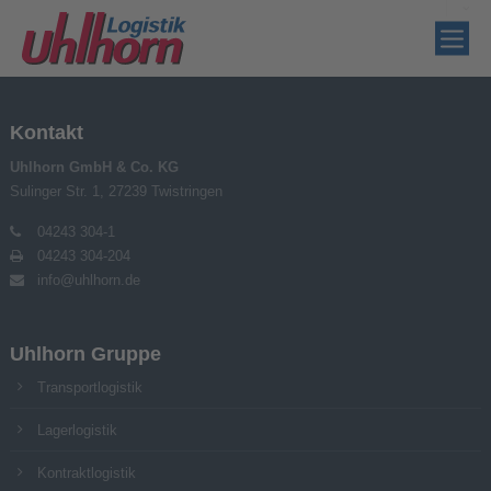
Kontakt
Uhlhorn GmbH & Co. KG
Sulinger Str. 1, 27239 Twistringen
04243 304-1
04243 304-204
info@uhlhorn.de
Uhlhorn Gruppe
Transportlogistik
Lagerlogistik
Kontraktlogistik